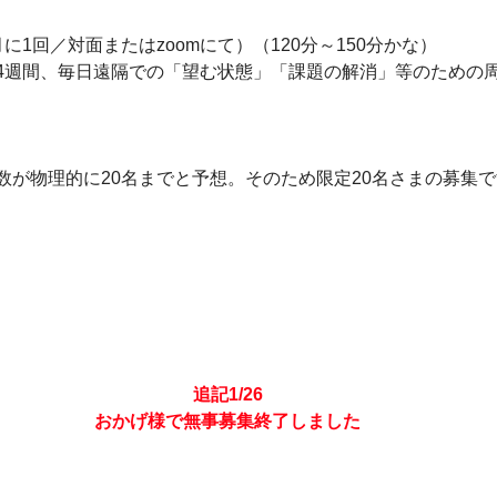
に1回／対面またはzoomにて）（120分～150分かな）
4週間、毎日遠隔での「望む状態」「課題の解消」等のための
数が物理的に20名までと予想。そのため限定20名さまの募集
追記1/26
おかげ様で無事募集終了しました