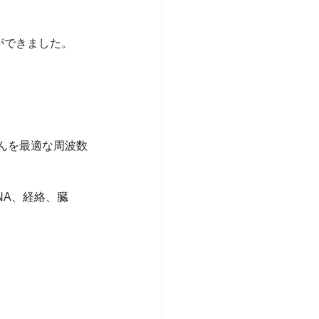
とができました。
んを最適な周波数
NA、経絡、臓