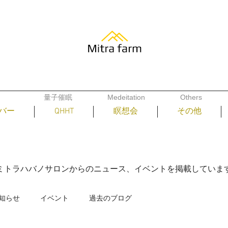
量子催眠
Medeitation​
Others
バー
QHHT
瞑想会
その他
​ニュース、イベント
ミトラハバノサロンからのニュース、イベントを掲載しています
知らせ
イベント
過去のブログ