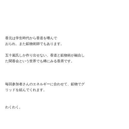
香元は学生時代から香道を嗜んで
おられ、また鉱物術師でもあります。
五十嵐氏しか作り出せない、香道と鉱物術が融合し
た聞香会という世界でも稀にみる香席です。
毎回参加者さんのエネルギーに合わせて、鉱物でグ
リッドを組んでくれます。
わくわく。