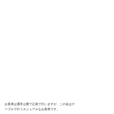
お香席は通常は畳で正座で行いますが、この会はテ
ーブルで行うカジュアルなお香席です。