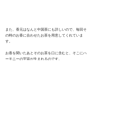
また、香元はなんと中国茶にも詳しいので、毎回そ
の時のお香に合わせたお茶を用意してくれていま
す。
お香を聞いたあとそのお茶を口に含むと、そこにハ
ーモニーの宇宙が生まれるのです。
宇宙爆誕！
きゃー！