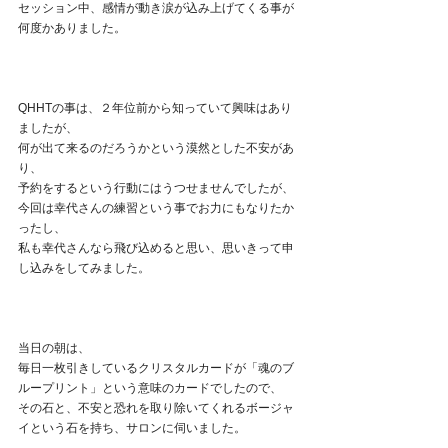
セッション中、感情が動き涙が込み上げてくる事が
何度かありました。
QHHTの事は、２年位前から知っていて興味はあり
ましたが、
何が出て来るのだろうかという漠然とした不安があ
り、
予約をするという行動にはうつせませんでしたが、
今回は幸代さんの練習という事でお力にもなりたか
ったし、
私も幸代さんなら飛び込めると思い、思いきって申
し込みをしてみました。
当日の朝は、
毎日一枚引きしているクリスタルカードが「魂のブ
ループリント」という意味のカードでしたので、
その石と、不安と恐れを取り除いてくれるボージャ
イという石を持ち、サロンに伺いました。