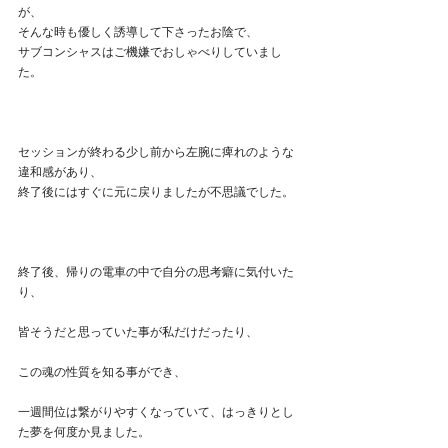
が、
そんな時も優しく誘導して下さったお陰で、
サブコンシャスはご機嫌でおしゃべりしていまし
た。
セッションが終わる少し前から左腕に痺れのような
違和感があり、
終了後にはすぐに元に戻りましたが不思議でした。
終了後、帰りの電車の中で自分の思考癖に気付いた
り、
皆そうだと思っていた事が私だけだったり、
この魂の性質を知る事ができ、
一週間位は繋がりやすくなっていて、はっきりとし
た夢を何度か見ました。