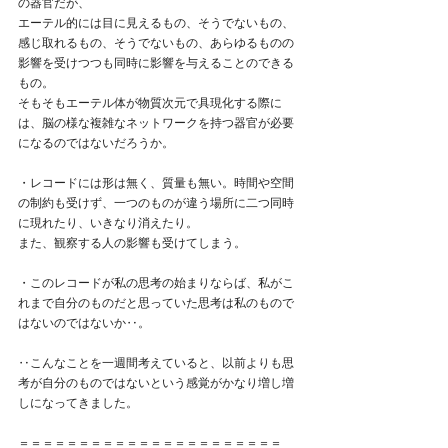
の器官だが、
エーテル的には目に見えるもの、そうでないもの、
感じ取れるもの、そうでないもの、あらゆるものの
影響を受けつつも同時に影響を与えることのできる
もの。
そもそもエーテル体が物質次元で具現化する際に
は、脳の様な複雑なネットワークを持つ器官が必要
になるのではないだろうか。
・レコードには形は無く、質量も無い。時間や空間
の制約も受けず、一つのものが違う場所に二つ同時
に現れたり、いきなり消えたり。
また、観察する人の影響も受けてしまう。
・このレコードが私の思考の始まりならば、私がこ
れまで自分のものだと思っていた思考は私のもので
はないのではないか‥。
‥こんなことを一週間考えていると、以前よりも思
考が自分のものではないという感覚がかなり増し増
しになってきました。
＝＝＝＝＝＝＝＝＝＝＝＝＝＝＝＝＝＝＝＝＝＝