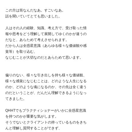
この方は筒なんだなあ。すごいなあ。
話を聞いていてとても思いました。
人はその人の経験、知識、考え方で、受け取った情
報や思考をどう理解して展開してゆくのかが違うの
だなと、あらためて考えさせられます。
だから人は全惑星意識（あらゆる様々な価値観や感
覚等）を取り込む、
なじむことが大切なのだとあらためて思います。
偏りのない、様々な引き出しを持ち様々な価値観、
様々な感覚になじむことは、どのような人生になる
のか、どのような魂になるのか、その先は全く違う
のだということが、だんだん理解できるようになっ
てきました。
QHHTでもプラクティショナーがいかに全惑星意識
を持つのかが重要な気がします。
そうでないとクライアントの持っているものをきち
んと理解し質問することができず、