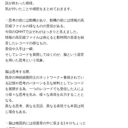
説が終わった模様。
気が付いたことや感想をまとめておきます。
・思考の前には動機があり、動機の前には情報の高
圧縮ファイルの様なものの受信がある。
今回のQHHTではそれがはっきりと見えました。
情報の高圧縮ファイルは例えると数時間の音楽を録
音したレコードの様なもの。
受信や入手は一瞬。
そしてレコードを展開してゆくのが、脳という器官
を用いた思考という現象。
脳は思考する際、
既存の神経細胞同士のネットワーク＝蓄積されてい
る記憶や思考のパターンを主な材料としてレコード
を展開する為、一つのレコードでも受信した人によ
り様々な思考を生み、様々な表現を出力することと
なる。
異なる思考、異なる言語、異なる表現でも本質は同
じ場合もある。
・脳は物質的には頭蓋骨の中に収まる1キロちょっと