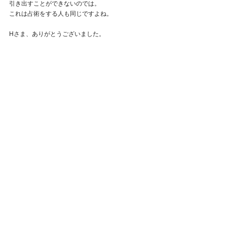
引き出すことができないのでは。
これは占術をする人も同じですよね。
Hさま、ありがとうございました。
QHHTのセッション、どんどん頑張ってます＾＾
いろんなものが飛び出してきて、人それぞれストー
リーがあり、すごく楽しいです。
すべて表示
最新記事