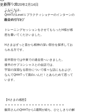
お知らせ
更新日：
2020年2月14日
こんにちは。
イベント
QHHTのLevel１プラクティショナーのインターンの
過去のブログ
飯田幸代です。
トレーニングセッションをさせてもらったH様が感
想を書いてくださいました。
Hさまはずっと昔から精神の深い部分を探求してお
られる方です。
前半部分では中東での過去世へいきました。
後半のサブコンシャスとの会話では、
宇宙の深淵なる部分について様々な話にもおよび、
なんてQHHTって面白いんだ！とあらためて思って
います。
【Hさまの感想】
＝＝＝＝＝＝＝＝＝＝＝＝＝＝＝＝＝＝＝＝
飯田さんのQHHTから1週間が経ち、ひとしきりの解