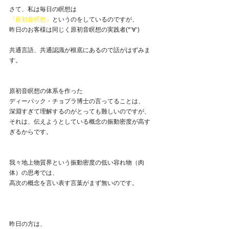
さて、私は毎日の瞑想は
『原初音瞑想』
というのをしているのですが、
昨日のお客様は同じく原初音瞑想の実践者(*‘∀‘)
共通言語、共通認識が根底にあるので話がはずみま
す。
原初音瞑想の体系を作った
ディーパック・チョプラ博士の言ってることは、
深淵すぎて理解するのがとっても難しいのですが、
それは、伝えようとしている概念の振動密度が高す
ぎるからです。
我々地上物質界という振動密度の低い容れ物（肉
体）の思考では、
高次の概念を言い表す言葉がまず無いのです。
昨日の方は、