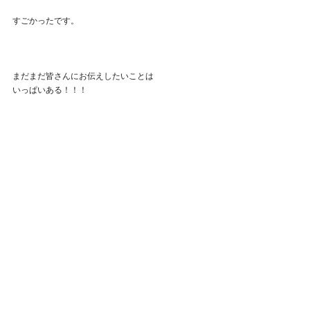
すごかったです。
まだまだ皆さんにお伝えしたいことは
いっぱいある！！！
でもこの辺で！
でも、毎日クライアントさんの様子を見ていると
すんごいうらやましいな～～～！
私もQHHT受けたいｗ
￣￣￣￣￣￣￣￣￣￣￣￣￣￣￣￣￣￣￣￣￣￣￣
￣￣￣￣￣￣￣￣￣￣￣￣
【名古屋出張が決定しました】
QHHTを受けたい！と言ってくださる名古屋の方々