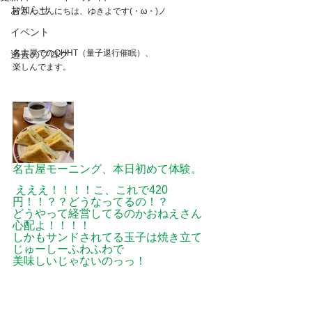
お知らせ
皆さんこんにちは、ゆきよです(・ω・)ノ
イベント
名古屋でのQHHT（量子退行催眠）、
過去のブログ
楽しんでます。
名古屋モーニング、本日初めて体験。
えええ！！！！こ、これで420
円！！？？どうなってるの！？
どうやって経営してるのかおねえさん
心配よ！！！！
しかもサンドされてる玉子は焼き立て
じゅーしーふわふわで
美味しいじゃないのっっ！