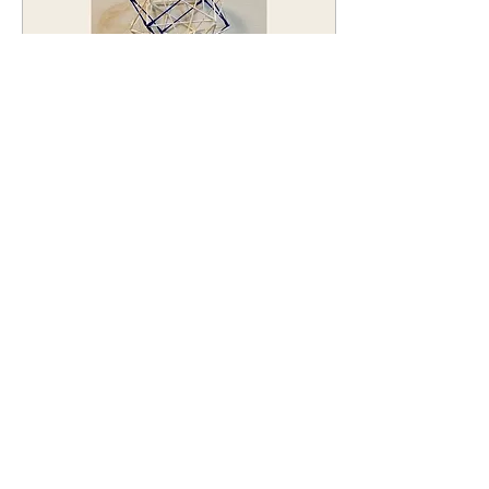
26日（日）（満席） 2026
年8月16日（日）（残席1）
【時間】13:00‐17:00 【募
集】各3名 【費用】7,000
円（当日現金でお持ちくだ
さい） 【申込】メール、公
式LINE、facebookメッセ
ンジャー、InstagramのDM
等で申込の旨をメッセージ
2026年3月7日
∙
3
分
をください うちのサロンは
綿棒多面体ワークショッ
気や場がいいそうです。 香
元の五十嵐氏がそれを気に
プ『立方体を内包する正
入ってくださりプライベー
十二面体』2026年5月15
ト香席をたびたびしてくれ
2026/5/15（金）綿棒多面
ていたのですが、ミトラハ
日（金）のお知らせ
体ワークショップ『立方体
バノサロンのお客様にもぜ
を内包する正十二面体』の
ひどうぞとおっしゃってく
お知らせ あの姫路のアスト
ださり始まった聞香会で
ロファームの柴田美奈子氏
す。 お香席は通常は畳で正
がMitraFarmに帰ってき
座で行いますが、この会は
た！ 3年ぶりにMitraFarm
テーブルで行うカジュアル
で綿棒多面体ワークショッ
91
0
なお香席です。...
プを開きます。 綿棒多面体
作り、実際にやってみるこ