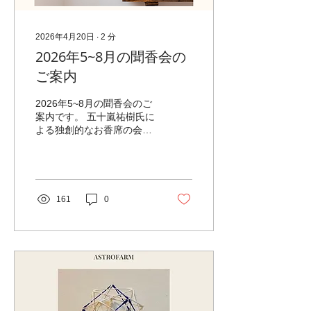
facebookメッセンジャー、
InstagramのDM等で申込の
旨をメッセージをください
2026年4月20日
∙
2
分
うちのサロンは気や場がい
2026年5~8月の聞香会の
いそうです。 香元の五十嵐
氏がそれを気に入ってくだ
ご案内
さりプライベート香席をた
びたびしてくれていたので
2026年5~8月の聞香会のご
すが、ミトラハバノサロン
案内です。 五十嵐祐樹氏に
のお客様にもぜひどうぞと
よる独創的なお香席の会
おっしゃってくださり始ま
も、もう3年となります。
った聞香会です。 お香席は
たくさんの方が楽しんでく
通常は畳で正座で行います
ださっています。 お香席の
が、この会はテーブルで行
知識がなくてももちろん大
うカジュアルなお香席で
丈夫。 雅な世界をゆったり
161
0
す。...
リラックスして味わってい
ただけるお香席です。 穏や
かでふくよかで微細な異次
元のぶっ飛び時間を どうぞ
お楽しみください。 【日
程】 2026年5月24日（日）
（満席） 2026年6月21日
（日）（満席） 2026年7月