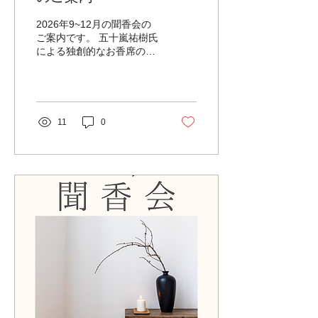
2026年9~12月の聞香会の
ご案内です。 五十嵐祐樹氏
による独創的なお香席の会
も、もう3年となります。
たくさんの方が楽しんでく
ださっています。 お香席の
知識がなくてももちろん大
丈夫。 雅な世界をゆったり
11
0
リラックスして味わってい
ただけるお香席です。 穏や
かでふくよかで微細な異次
元のぶっ飛び時間を どうぞ
お楽しみください。 【日
程】 2026年9月27日（日）
満席 2026年10月18日
（日） 2026年11月8日
（日） 2026年12月6日
（日） 【時間】13:00‐
17:00 【募集】各3名 【費
用】7,000円（当日現金で
お持ちください） 【申込】
メール、公式LINE、