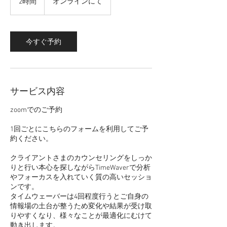
2時間
2
オンラインにて
時
間
今すぐ予約
サービス内容
zoomでのご予約
1回ごとにこちらのフォームを利用してご予
約ください。
クライアントさまのカウンセリングをしっか
りと行い本心を探しながらTimeWaverで分析
やフォーカスを入れていく質の高いセッショ
ンです。
タイムウェーバーは4回程度行うとご自身の
情報場の土台が整うため変化や結果が受け取
りやすくなり、様々なことが最適化にむけて
動き出します。​