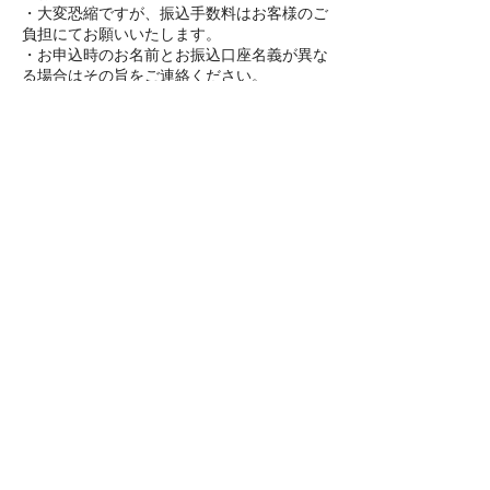
・大変恐縮ですが、振込手数料はお客様のご
負担にてお願いいたします。
・お申込時のお名前とお振込口座名義が異な
る場合はその旨をご連絡ください。
・お支払いいただいた費用は、お客様都合の
場合セッション発生後はいかなる場合でも返
金いたしかねますことをご了承ください。
・セッション発生前にキャンセルを申し出た
場合は、振込手数料を差し引いた金額を銀行
連絡先
03-6627-6001
yukiyo-iida@mitrahabano.com
Japan, Tokyo, 江東区毛利１−８−1 ツインタワ
ーすみとし毛利館1405