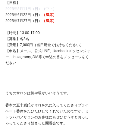
【日程】
2025年5月11日（日）（中止）
2025年6月22日（日）
（満席）
2025年7月27日（日）
（満席）
【時間】13:00‐17:00
【募集】各3名
【費用】7,000円（当日現金でお持ちください）
【申込】メール、公式LINE、facebookメッセンジャ
ー、InstagramのDM等で申込の旨をメッセージをく
ださい
うちのサロンは気や場がいいそうです。
香本の五十嵐氏がそれを気に入ってくださりプライ
ベート香席をたびたびしてくれていたのですが、ミ
トラハバノサロンのお客様にもぜひどうぞとおっし
ゃってくださり始まった聞香会です。