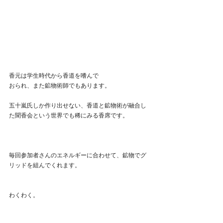
香元は学生時代から香道を嗜んで
おられ、また鉱物術師でもあります。
五十嵐氏しか作り出せない、香道と鉱物術が融合し
た聞香会という世界でも稀にみる香席です。
毎回参加者さんのエネルギーに合わせて、鉱物でグ
リッドを組んでくれます。
わくわく。