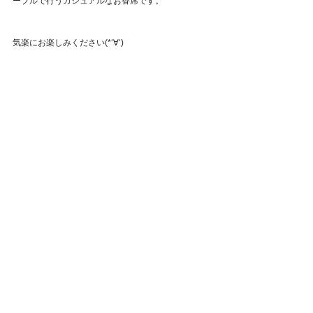
ーブルで行うカジュアルなお香席です。
気楽にお楽しみください(*‘∀‘)